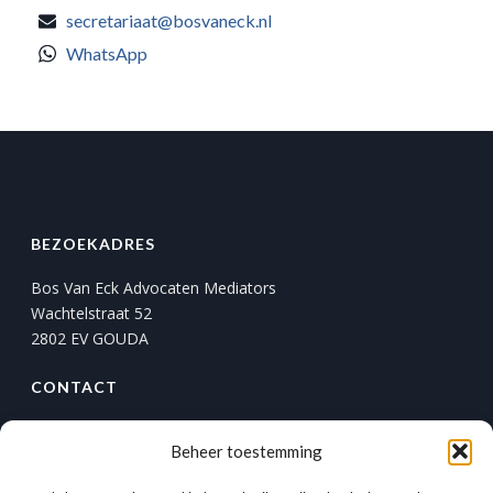
secretariaat@bosvaneck.nl
WhatsApp
BEZOEKADRES
Bos Van Eck Advocaten Mediators
Wachtelstraat 52
2802 EV GOUDA
CONTACT
T.
+31 (0)182 54 14 44
Beheer toestemming
F. +31 (0)182 58 58 71
info@bosvaneck.nl