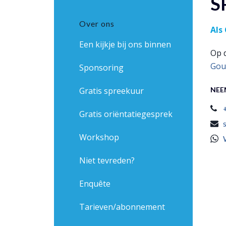
S
Over ons
Als
Een kijkje bij ons binnen
Op 
Gou
Sponsoring
Gratis spreekuur
NEE
Gratis oriëntatiegesprek
Workshop
Niet tevreden?
Enquête
Tarieven/abonnement