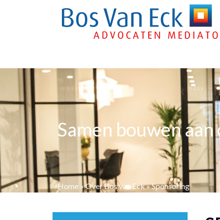
Samen bouwen aan d
Home
»
Over Bos van Eck
»
Sponsoring