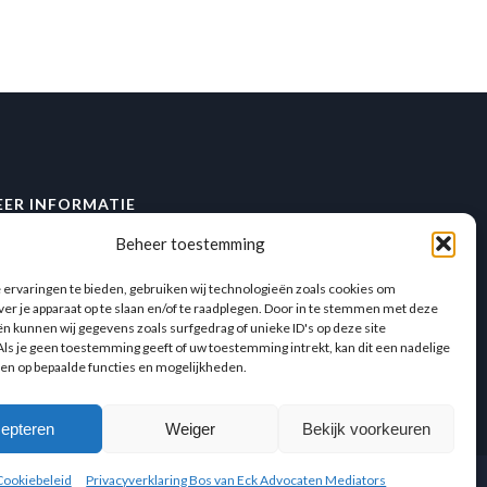
EER INFORMATIE
Beheer toestemming
gemene voorwaarden
ivacyverklaring
ervaringen te bieden, gebruiken wij technologieën zoals cookies om
ver je apparaat op te slaan en/of te raadplegen. Door in te stemmen met deze
n kunnen wij gegevens zoals surfgedrag of unieke ID's op deze site
ls je geen toestemming geeft of uw toestemming intrekt, kan dit een nadelige
en op bepaalde functies en mogelijkheden.
epteren
Weiger
Bekijk voorkeuren
Cookiebeleid
Privacyverklaring Bos van Eck Advocaten Mediators