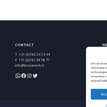
CONTACT
M
T.
+31 (0)182 54 14 44
Al
F. +31 (0)182 58 58 71
Pr
Om de beste 
info@bosvaneck.nl
informatie o
technologieë
WhatsApp
Facebook
Instagram
Twitter
verwerken. A
invloed hebb
Acc