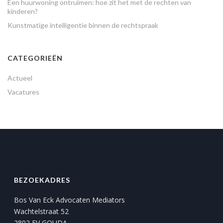
Een huurwoning ontruimen: hoe zit het met de rechten van
kinderen?
Kunstmatige intelligentie binnen de rechtspraak
CATEGORIEËN
Actueel
Vacatures
BEZOEKADRES
Bos Van Eck Advocaten Mediators
Wachtelstraat 52
2802 EV GOUDA