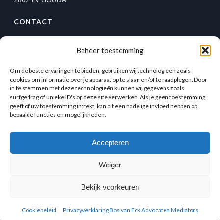
CONTACT
T.
+31 (0)182 54 14 44
Beheer toestemming
F. +31 (0)182 58 58 71
info@bosvaneck.nl
Om de beste ervaringen te bieden, gebruiken wij technologieën zoals
cookies om informatie over je apparaat op te slaan en/of te raadplegen. Door
WhatsApp
Facebook
Instagram
Twitter
in te stemmen met deze technologieën kunnen wij gegevens zoals
surfgedrag of unieke ID's op deze site verwerken. Als je geen toestemming
geeft of uw toestemming intrekt, kan dit een nadelige invloed hebben op
MEER INFORMATIE
bepaalde functies en mogelijkheden.
Algemene voorwaarden
Privacyverklaring
Accepteren
Weiger
Bekijk voorkeuren
Cookiebeleid
Privacyverklaring Bos van Eck Advocaten Mediators
Copyright All Rights Reserved © 2023