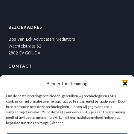
BEZOEKADRES
Bos Van Eck Advocaten Mediators
Wachtelstraat 52
2802 EV GOUDA
CONTACT
T.
+31 (0)182 54 14 44
Beheer toestemming
F. +31 (0)182 58 58 71
info@bosvaneck.nl
Om de beste ervaringen te bieden, gebruiken wij technologieën zoals
cookies om informatie over je apparaat op te slaan en/of te raadplegen. Door
WhatsApp
Facebook
Instagram
Twitter
in te stemmen met deze technologieën kunnen wij gegevens zoals
surfgedrag of unieke ID's op deze site verwerken. Als je geen toestemming
geeft of uw toestemming intrekt, kan dit een nadelige invloed hebben op
MEER INFORMATIE
bepaalde functies en mogelijkheden.
Algemene voorwaarden